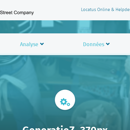
Locatus Online & Helpde
Analyse
Données
GeneratieZ_370px