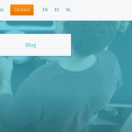
Contact
sk
EN
ES
NL
Blog