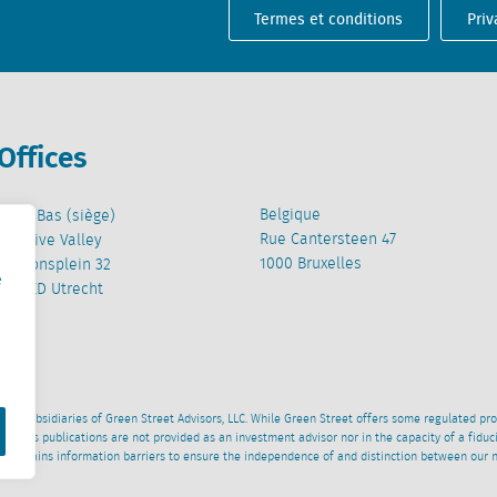
Termes et conditions
Priv
Offices
Belgique
Pays-Bas (siège)
Rue Cantersteen 47
Creative Valley
1000 Bruxelles
Stationsplein 32
e
3511 ED Utrecht
wned subsidiaries of Green Street Advisors, LLC. While Green Street offers some regulated pr
al News publications are not provided as an investment advisor nor in the capacity of a fidu
 maintains information barriers to ensure the independence of and distinction between our 