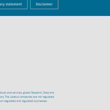
acy statement
Disclaimer
oducts and services, global Research, Data and
ciary. The Locatus companies are not regulated
non-regulated and regulated businesses.