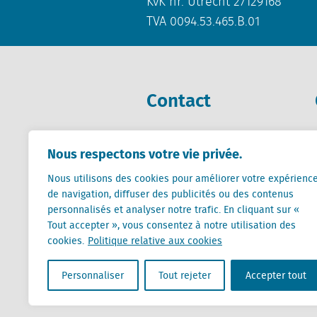
KvK nr. Utrecht 27129168
TVA 0094.53.465.B.01
Contact
+31 (0) 85 760 3283
Nous respectons votre vie privée.
+32 (0) 2 267 2800
Nous utilisons des cookies pour améliorer votre expérienc
info@locatus.com
de navigation, diffuser des publicités ou des contenus
personnalisés et analyser notre trafic. En cliquant sur «
Tout accepter », vous consentez à notre utilisation des
cookies.
Politique relative aux cookies
Locatus B.V. and Locatus Belgie B.V. are wholly-o
Personnaliser
Tout rejeter
Accepter tout
Analytics products along with Green Street’s glob
Green Street businesses. Our global organization