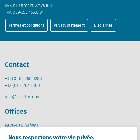
KvK nr. Utrecht 27129168
TVA 0094.53.465.B.01
Termes et conditions
Privacy statement
Disclaimer
Contact
+31 (0) 85 760 3283
+32 (0) 2 267 2800
info@locatus.com
Offices
Pays-Bas (siège)
Creative Valley
Nous respectons votre vie privée.
Stationsplein 32