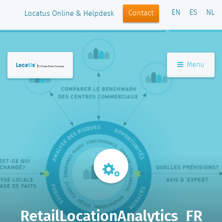
EN
ES
NL
Contact
Locatus Online & Helpdesk
Menu
RetailLocationAnalytics_FR