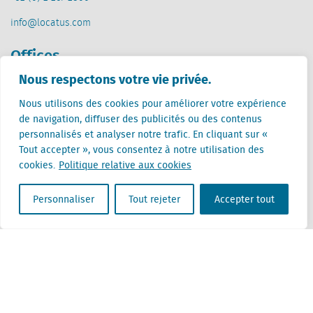
info@locatus.com
Offices
Nous respectons votre vie privée.
Pays-Bas (siège)
Creative Valley
Nous utilisons des cookies pour améliorer votre expérience
Stationsplein 32
de navigation, diffuser des publicités ou des contenus
3511 ED Utrecht
personnalisés et analyser notre trafic. En cliquant sur «
Tout accepter », vous consentez à notre utilisation des
Belgique
cookies.
Politique relative aux cookies
Rue Cantersteen 47
1000 Bruxelles
Personnaliser
Tout rejeter
Accepter tout
Locatus B.V. and Locatus Belgie B.V. are wholly-owned subsidiaries of Green Street
Advisors, LLC. While Green Street offers some regulated products and services, global