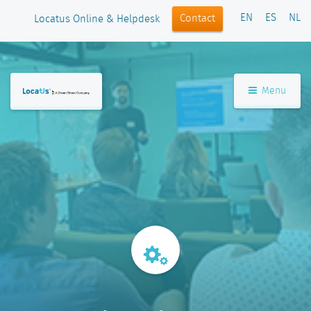
EN
ES
NL
Contact
Locatus Online & Helpdesk
Menu