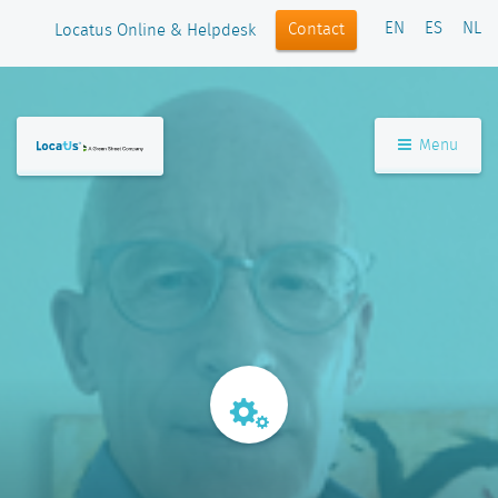
EN
ES
NL
Contact
Locatus Online & Helpdesk
Menu