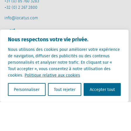
+31 (0) 85 760 3283
+32 (0) 2 267 2800
info@locatus.com
Offices
Nous respectons votre vie privée.
Pays-Bas (siège)
Nous utilisons des cookies pour améliorer votre expérience
Creative Valley
de navigation, diffuser des publicités ou des contenus
Stationsplein 32
personnalisés et analyser notre trafic. En cliquant sur «
3511 ED Utrecht
Tout accepter », vous consentez à notre utilisation des
cookies.
Politique relative aux cookies
Belgique
Rue Cantersteen 47
1000 Bruxelles
Personnaliser
Tout rejeter
Accepter tout
Locatus B.V. and Locatus Belgie B.V. are wholly-owned subsidiaries of Green Street