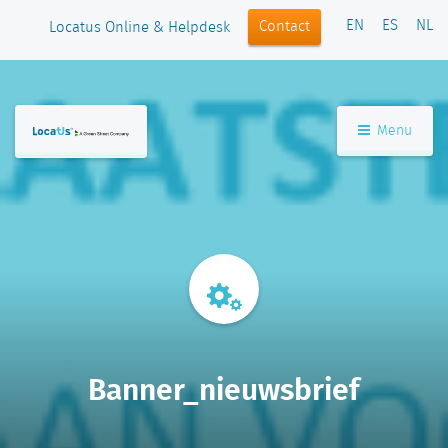
EN
ES
NL
Contact
Locatus Online & Helpdesk
Menu
Banner_nieuwsbrief