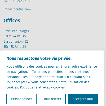
+32 (0) 2 267 2800
info@locatus.com
Offices
Pays-Bas (siège)
Creative Valley
Stationsplein 32
3511 ED Utrecht
Belgique
Nous respectons votre vie privée.
Rue Cantersteen 47
Nous utilisons des cookies pour améliorer votre expérience
1000 Bruxelles
de navigation, diffuser des publicités ou des contenus
personnalisés et analyser notre trafic. En cliquant sur «
Tout accepter », vous consentez à notre utilisation des
cookies.
Politique relative aux cookies
Personnaliser
Tout rejeter
Accepter tout
Locatus B.V. and Locatus Belgie B.V. are wholly-owned subsidiaries of Green Street
Advisors, LLC. While Green Street offers some regulated products and services, global