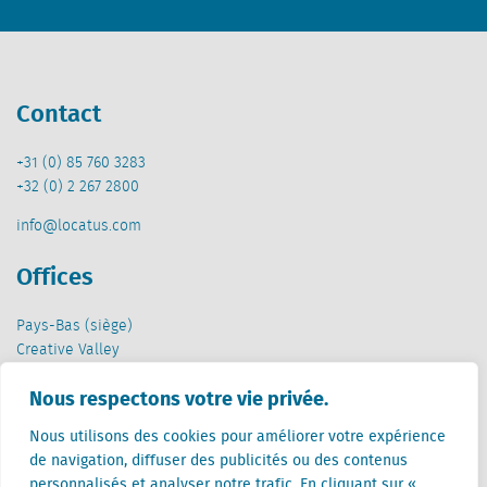
Contact
+31 (0) 85 760 3283
+32 (0) 2 267 2800
info@locatus.com
Offices
Pays-Bas (siège)
Creative Valley
Stationsplein 32
Nous respectons votre vie privée.
3511 ED Utrecht
Nous utilisons des cookies pour améliorer votre expérience
Belgique
de navigation, diffuser des publicités ou des contenus
Rue Cantersteen 47
personnalisés et analyser notre trafic. En cliquant sur «