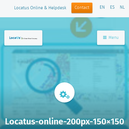
EN
ES
NL
Contact
Locatus Online & Helpdesk
Menu
Locatus-online-200px-150×150