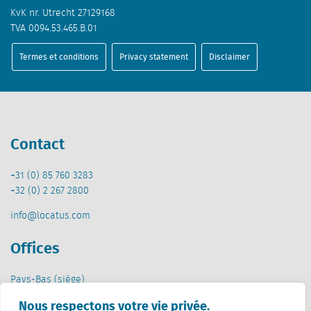
KvK nr. Utrecht 27129168
TVA 0094.53.465.B.01
Termes et conditions
Privacy statement
Disclaimer
Contact
+31 (0) 85 760 3283
+32 (0) 2 267 2800
info@locatus.com
Offices
Pays-Bas (siège)
Creative Valley
Nous respectons votre vie privée.
Stationsplein 32