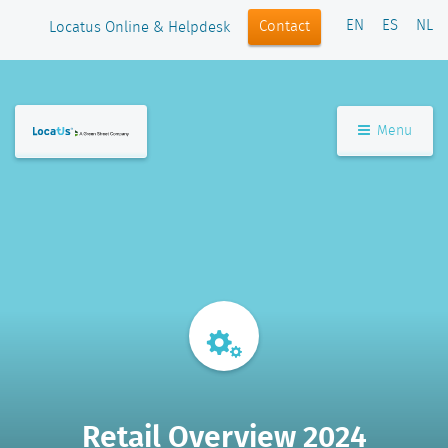
EN
ES
NL
Contact
Locatus Online & Helpdesk
Menu
Retail Overview 2024