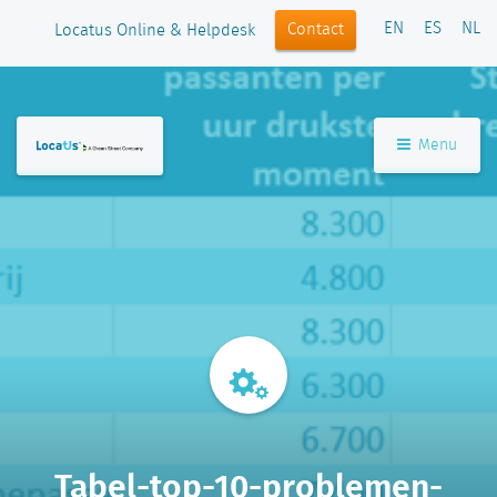
EN
ES
NL
Contact
Locatus Online & Helpdesk
Menu
Tabel-top-10-problemen-