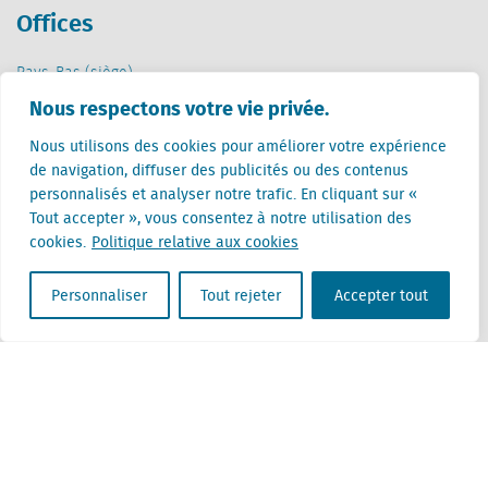
Offices
Pays-Bas (siège)
Creative Valley
Nous respectons votre vie privée.
Stationsplein 32
3511 ED Utrecht
Nous utilisons des cookies pour améliorer votre expérience
de navigation, diffuser des publicités ou des contenus
Belgique
personnalisés et analyser notre trafic. En cliquant sur «
Rue Cantersteen 47
Tout accepter », vous consentez à notre utilisation des
1000 Bruxelles
cookies.
Politique relative aux cookies
Personnaliser
Tout rejeter
Accepter tout
Locatus B.V. and Locatus Belgie B.V. are wholly-owned subsidiaries of Green Street
Advisors, LLC. While Green Street offers some regulated products and services, global
Research, Data and Analytics products along with Green Street’s global News
publications are not provided as an investment advisor nor in the capacity of a
fiduciary. The Locatus companies are not regulated Green Street businesses. Our
global organization maintains information barriers to ensure the independence of