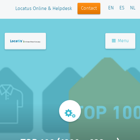
EN
ES
NL
Contact
Locatus Online & Helpdesk
Menu