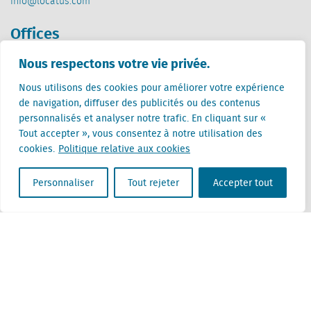
info@locatus.com
Offices
Nous respectons votre vie privée.
Pays-Bas (siège)
Creative Valley
Nous utilisons des cookies pour améliorer votre expérience
Stationsplein 32
de navigation, diffuser des publicités ou des contenus
3511 ED Utrecht
personnalisés et analyser notre trafic. En cliquant sur «
Tout accepter », vous consentez à notre utilisation des
Belgique
cookies.
Politique relative aux cookies
Rue Cantersteen 47
1000 Bruxelles
Personnaliser
Tout rejeter
Accepter tout
Locatus B.V. and Locatus Belgie B.V. are wholly-owned subsidiaries of Green Street
Advisors, LLC. While Green Street offers some regulated products and services, global
Research, Data and Analytics products along with Green Street’s global News
publications are not provided as an investment advisor nor in the capacity of a