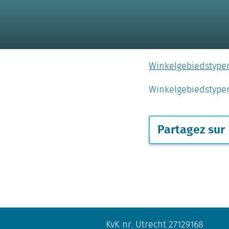
Winkelgebiedstype
Winkelgebiedstype
Partagez sur
KvK nr. Utrecht 27129168