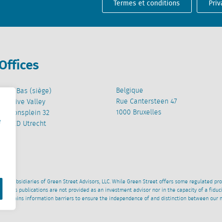
Termes et conditions
Priv
Offices
Belgique
Pays-Bas (siège)
Rue Cantersteen 47
Creative Valley
1000 Bruxelles
Stationsplein 32
e
3511 ED Utrecht
wned subsidiaries of Green Street Advisors, LLC. While Green Street offers some regulated pr
al News publications are not provided as an investment advisor nor in the capacity of a fidu
 maintains information barriers to ensure the independence of and distinction between our 