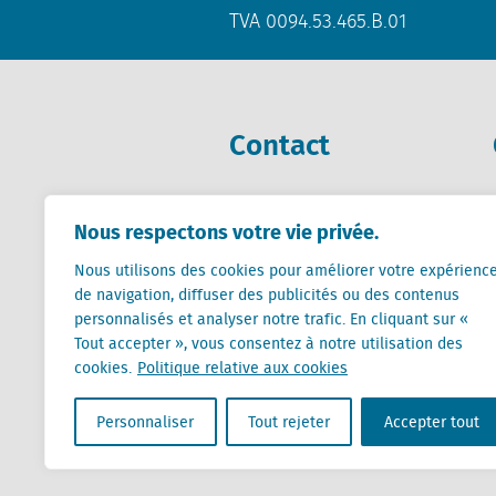
TVA 0094.53.465.B.01
Contact
+31 (0) 85 760 3283
Nous respectons votre vie privée.
+32 (0) 2 267 2800
info@locatus.com
Nous utilisons des cookies pour améliorer votre expérienc
de navigation, diffuser des publicités ou des contenus
personnalisés et analyser notre trafic. En cliquant sur «
Tout accepter », vous consentez à notre utilisation des
cookies.
Politique relative aux cookies
Locatus B.V. and Locatus Belgie B.V. are wholly-o
Personnaliser
Tout rejeter
Accepter tout
Analytics products along with Green Street’s glob
Green Street businesses. Our global organization