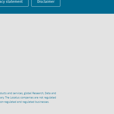
acy statement
Disclaimer
oducts and services, global Research, Data and
ciary. The Locatus companies are not regulated
non-regulated and regulated businesses.