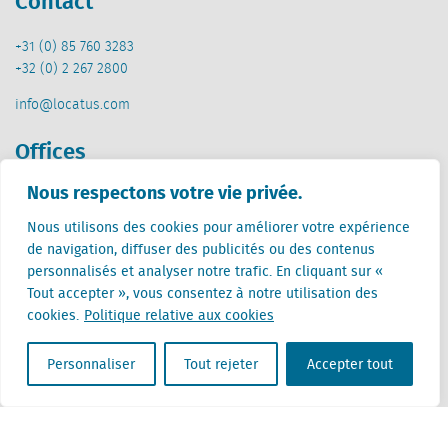
Contact
+31 (0) 85 760 3283
+32 (0) 2 267 2800
info@locatus.com
Offices
Nous respectons votre vie privée.
Pays-Bas (siège)
Creative Valley
Nous utilisons des cookies pour améliorer votre expérience
Stationsplein 32
de navigation, diffuser des publicités ou des contenus
3511 ED Utrecht
personnalisés et analyser notre trafic. En cliquant sur «
Tout accepter », vous consentez à notre utilisation des
Belgique
cookies.
Politique relative aux cookies
Rue Cantersteen 47
1000 Bruxelles
Personnaliser
Tout rejeter
Accepter tout