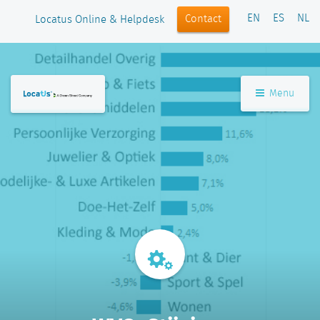
EN
ES
NL
Contact
Locatus Online & Helpdesk
Menu