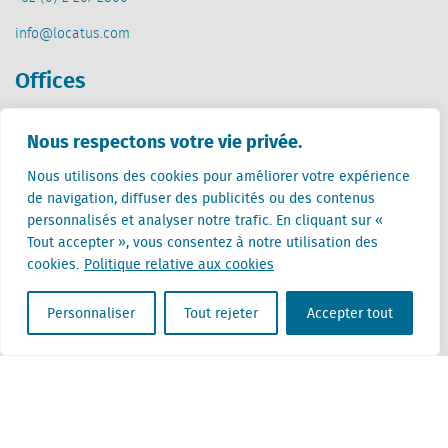
info@locatus.com
Offices
Pays-Bas (siège)
Nous respectons votre vie privée.
Creative Valley
Stationsplein 32
Nous utilisons des cookies pour améliorer votre expérience
3511 ED Utrecht
de navigation, diffuser des publicités ou des contenus
personnalisés et analyser notre trafic. En cliquant sur «
Belgique
Tout accepter », vous consentez à notre utilisation des
Rue Cantersteen 47
cookies.
Politique relative aux cookies
1000 Bruxelles
Personnaliser
Tout rejeter
Accepter tout
Locatus B.V. and Locatus Belgie B.V. are wholly-owned subsidiaries of Green Street
Advisors, LLC. While Green Street offers some regulated products and services, global