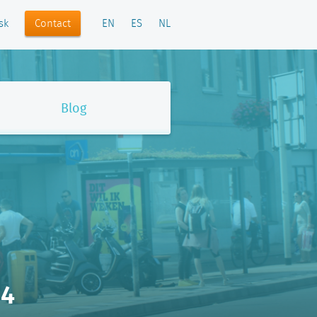
Contact
sk
EN
ES
NL
Blog
64