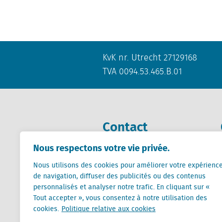
KvK nr. Utrecht 27129168
TVA 0094.53.465.B.01
Contact
Nous respectons votre vie privée.
+31 (0) 85 760 3283
+32 (0) 2 267 2800
Nous utilisons des cookies pour améliorer votre expérienc
de navigation, diffuser des publicités ou des contenus
info@locatus.com
personnalisés et analyser notre trafic. En cliquant sur «
Tout accepter », vous consentez à notre utilisation des
cookies.
Politique relative aux cookies