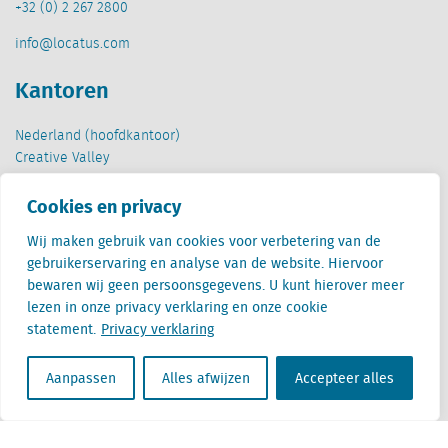
+32 (0) 2 267 2800
info@locatus.com
Kantoren
Nederland (hoofdkantoor)
Creative Valley
Stationsplein 32
3511 ED Utrecht
Cookies en privacy
Wij maken gebruik van cookies voor verbetering van de
België
gebruikerservaring en analyse van de website. Hiervoor
Cantersteen 47
bewaren wij geen persoonsgegevens. U kunt hierover meer
1000 Brussel
lezen in onze privacy verklaring en onze cookie
statement.
Privacy verklaring
Aanpassen
Alles afwijzen
Accepteer alles
Locatus B.V. and Locatus Belgie B.V. are wholly-owned subsidiaries of Green Street
Advisors, LLC. While Green Street offers some regulated products and services, global