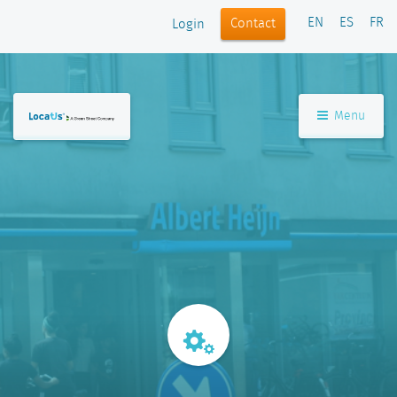
EN
ES
FR
Contact
Login
Menu