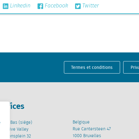
Linkedin
Facebook
Twitter
Termes et conditions
Priv
Offices
Belgique
Pays-Bas (siège)
e
Rue Cantersteen 47
Creative Valley
1000 Bruxelles
Stationsplein 32