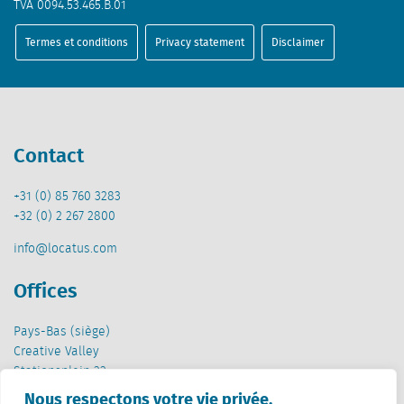
TVA 0094.53.465.B.01
Termes et conditions
Privacy statement
Disclaimer
Contact
+31 (0) 85 760 3283
+32 (0) 2 267 2800
info@locatus.com
Offices
Pays-Bas (siège)
Creative Valley
Stationsplein 32
3511 ED Utrecht
Nous respectons votre vie privée.