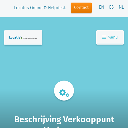
EN
ES
NL
Contact
Locatus Online & Helpdesk
Menu
Beschrijving Verkooppunt