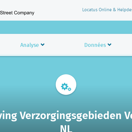
Locatus Online & Helpde
Analyse
Données
ving Verzorgingsgebieden 
NL