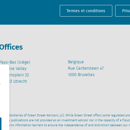
Termes et conditions
Priv
Offices
Belgique
Pays-Bas (siège)
Rue Cantersteen 47
Creative Valley
1000 Bruxelles
Stationsplein 32
3511 ED Utrecht
e
wned subsidiaries of Green Street Advisors, LLC. While Green Street offers some regulated pr
al News publications are not provided as an investment advisor nor in the capacity of a fidu
 maintains information barriers to ensure the independence of and distinction between our 