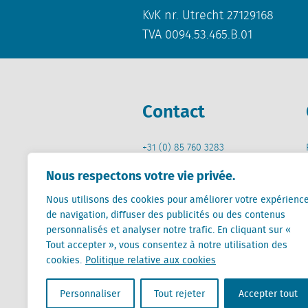
KvK nr. Utrecht 27129168
TVA 0094.53.465.B.01
Contact
+31 (0) 85 760 3283
+32 (0) 2 267 2800
Nous respectons votre vie privée.
info@locatus.com
Nous utilisons des cookies pour améliorer votre expérienc
de navigation, diffuser des publicités ou des contenus
personnalisés et analyser notre trafic. En cliquant sur «
Tout accepter », vous consentez à notre utilisation des
cookies.
Politique relative aux cookies
Locatus B.V. and Locatus Belgie B.V. are wholly-o
Analytics products along with Green Street’s glob
Personnaliser
Tout rejeter
Accepter tout
Green Street businesses. Our global organization