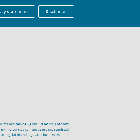
acy statement
Disclaimer
oducts and services, global Research, Data and
ciary. The Locatus companies are not regulated
non-regulated and regulated businesses.