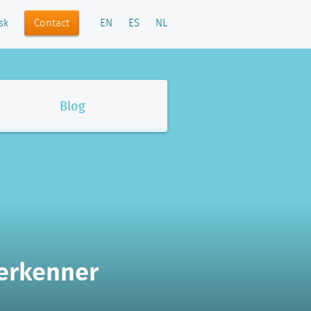
Contact
sk
EN
ES
NL
Blog
Verkenner