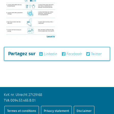
Partagez sur
Linkedin
Facebook
Twitter
KvK nr. Utrecht 27129168
TVA 0094.53.465.B.01
Termes et conditions
Privacy statement
Disclaimer