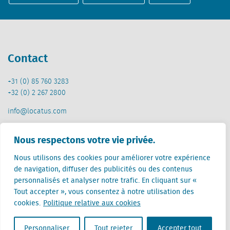
Contact
+31 (0) 85 760 3283
+32 (0) 2 267 2800
info@locatus.com
Offices
Nous respectons votre vie privée.
Nous utilisons des cookies pour améliorer votre expérience
Pays-Bas (siège)
de navigation, diffuser des publicités ou des contenus
Creative Valley
personnalisés et analyser notre trafic. En cliquant sur «
Stationsplein 32
Tout accepter », vous consentez à notre utilisation des
3511 ED Utrecht
cookies.
Politique relative aux cookies
Belgique
Rue Cantersteen 47
Personnaliser
Tout rejeter
Accepter tout