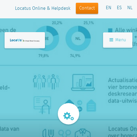
EN
ES
NL
Contact
Locatus Online & Helpdesk
Menu