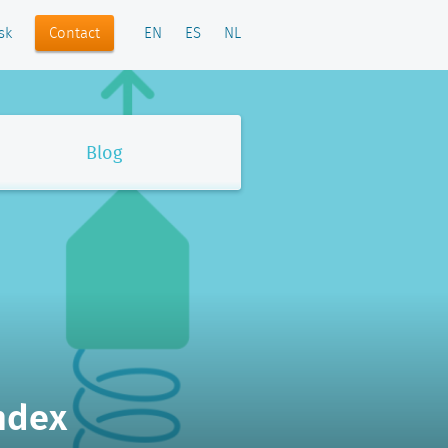
Contact
sk
EN
ES
NL
Blog
ndex