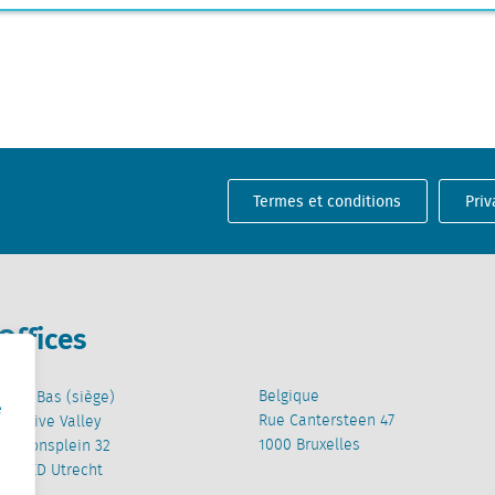
Termes et conditions
Priv
Offices
Belgique
Pays-Bas (siège)
e
Rue Cantersteen 47
Creative Valley
1000 Bruxelles
Stationsplein 32
3511 ED Utrecht