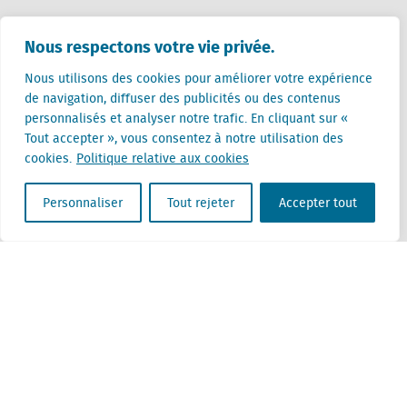
Pays-Bas (siège)
Nous respectons votre vie privée.
Creative Valley
Stationsplein 32
Nous utilisons des cookies pour améliorer votre expérience
3511 ED Utrecht
de navigation, diffuser des publicités ou des contenus
personnalisés et analyser notre trafic. En cliquant sur «
Belgique
Tout accepter », vous consentez à notre utilisation des
Rue Cantersteen 47
cookies.
Politique relative aux cookies
1000 Bruxelles
Personnaliser
Tout rejeter
Accepter tout
Locatus B.V. and Locatus Belgie B.V. are wholly-owned subsidiaries of Green Street
Advisors, LLC. While Green Street offers some regulated products and services, global
Research, Data and Analytics products along with Green Street’s global News
publications are not provided as an investment advisor nor in the capacity of a
fiduciary. The Locatus companies are not regulated Green Street businesses. Our
global organization maintains information barriers to ensure the independence of
and distinction between our non-regulated and regulated businesses.