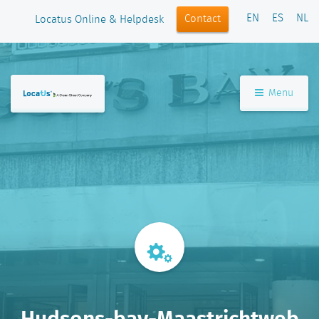
EN
ES
NL
Contact
Locatus Online & Helpdesk
Menu
Hudsons-bay-Maastrichtweb