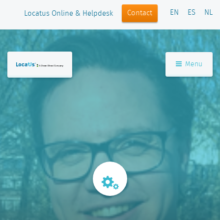
EN
ES
NL
Contact
Locatus Online & Helpdesk
Menu