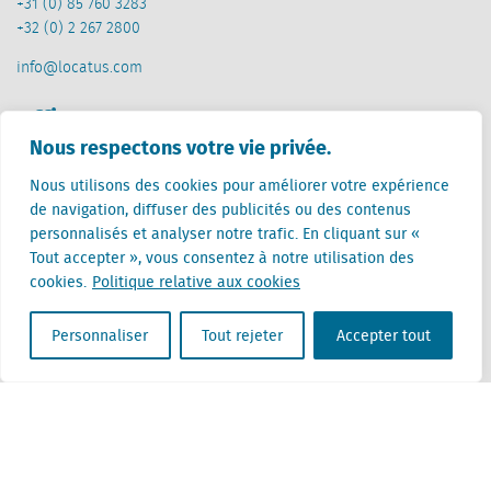
+31 (0) 85 760 3283
+32 (0) 2 267 2800
info@locatus.com
Offices
Nous respectons votre vie privée.
Pays-Bas (siège)
Nous utilisons des cookies pour améliorer votre expérience
Creative Valley
de navigation, diffuser des publicités ou des contenus
Stationsplein 32
personnalisés et analyser notre trafic. En cliquant sur «
3511 ED Utrecht
Tout accepter », vous consentez à notre utilisation des
cookies.
Politique relative aux cookies
Belgique
Rue Cantersteen 47
1000 Bruxelles
Personnaliser
Tout rejeter
Accepter tout
Locatus B.V. and Locatus Belgie B.V. are wholly-owned subsidiaries of Green Street