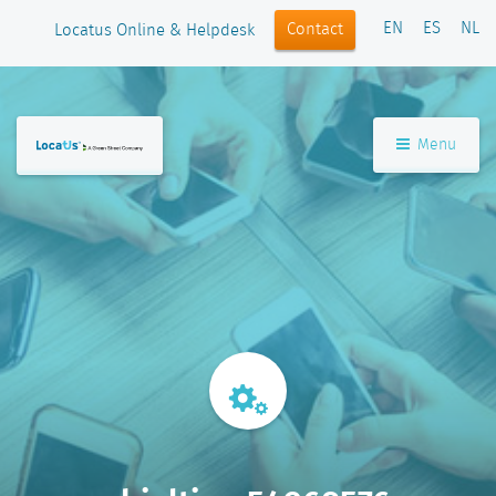
EN
ES
NL
Contact
Locatus Online & Helpdesk
Menu