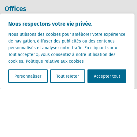
Offices
Pays-Bas (siège)
Nous respectons votre vie privée.
Creative Valley
Nous utilisons des cookies pour améliorer votre expérience
Stationsplein 32
de navigation, diffuser des publicités ou des contenus
3511 ED Utrecht
personnalisés et analyser notre trafic. En cliquant sur «
Tout accepter », vous consentez à notre utilisation des
Belgique
cookies.
Politique relative aux cookies
Rue Cantersteen 47
1000 Bruxelles
Personnaliser
Tout rejeter
Accepter tout
Locatus B.V. and Locatus Belgie B.V. are wholly-owned subsidiaries of Green Street
Advisors, LLC. While Green Street offers some regulated products and services, global
Research, Data and Analytics products along with Green Street’s global News
publications are not provided as an investment advisor nor in the capacity of a
fiduciary. The Locatus companies are not regulated Green Street businesses. Our