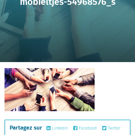
mobieltjes-54968576_s
Partagez sur
Linkedin
Facebook
Twitter