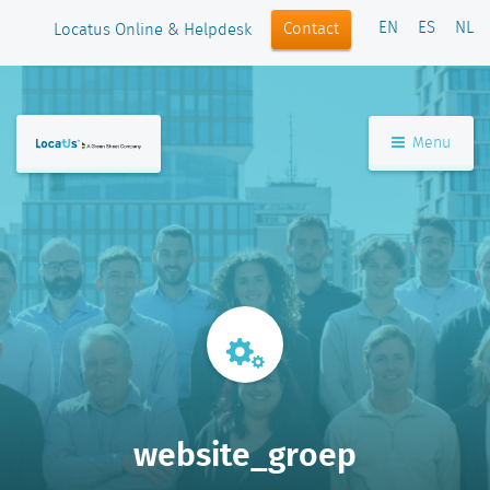
EN
ES
NL
Contact
Locatus Online & Helpdesk
Menu
website_groep