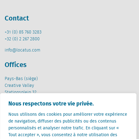
Contact
+31 (0) 85 760 3283
+32 (0) 2 267 2800
info@locatus.com
Offices
Pays-Bas (siège)
Creative Valley
Stationsplein 32
3511 ED Utrecht
Nous respectons votre vie privée.
Belgique
Nous utilisons des cookies pour améliorer votre expérience
Rue Cantersteen 47
de navigation, diffuser des publicités ou des contenus
1000 Bruxelles
personnalisés et analyser notre trafic. En cliquant sur «
Tout accepter », vous consentez à notre utilisation des