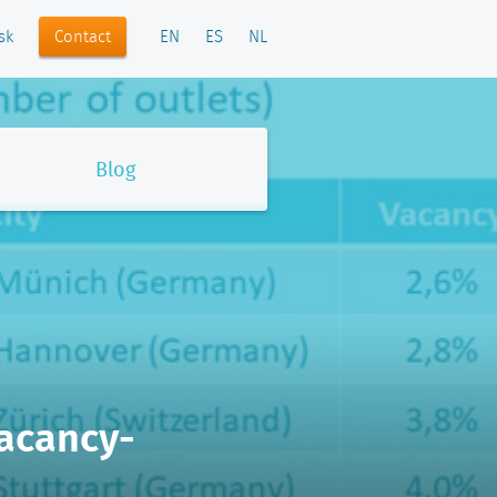
Contact
sk
EN
ES
NL
Blog
acancy-