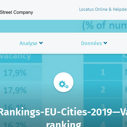
Locatus Online & Helpde
Analyse
Données
-Rankings-EU-Cities-2019—V
ranking