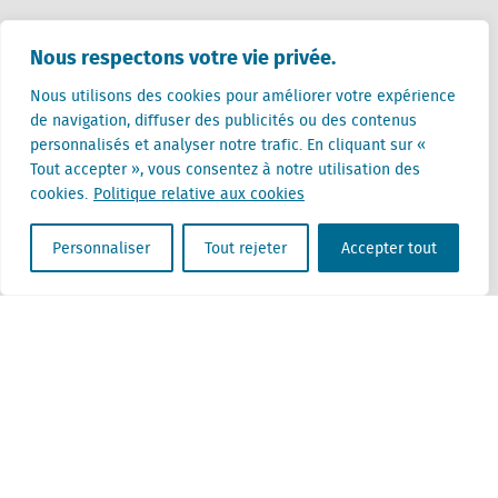
Pays-Bas (siège)
Nous respectons votre vie privée.
Creative Valley
Stationsplein 32
Nous utilisons des cookies pour améliorer votre expérience
3511 ED Utrecht
de navigation, diffuser des publicités ou des contenus
personnalisés et analyser notre trafic. En cliquant sur «
Belgique
Tout accepter », vous consentez à notre utilisation des
Rue Cantersteen 47
cookies.
Politique relative aux cookies
1000 Bruxelles
Personnaliser
Tout rejeter
Accepter tout
Locatus B.V. and Locatus Belgie B.V. are wholly-owned subsidiaries of Green Street
Advisors, LLC. While Green Street offers some regulated products and services, global
Research, Data and Analytics products along with Green Street’s global News
publications are not provided as an investment advisor nor in the capacity of a
fiduciary. The Locatus companies are not regulated Green Street businesses. Our
global organization maintains information barriers to ensure the independence of
and distinction between our non-regulated and regulated businesses.