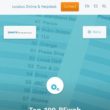
EN
ES
NL
Contact
Locatus Online & Helpdesk
Menu
Top-100-BEweb