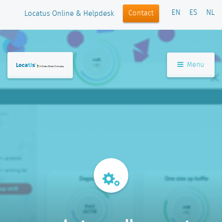
EN
ES
NL
Contact
Locatus Online & Helpdesk
Menu