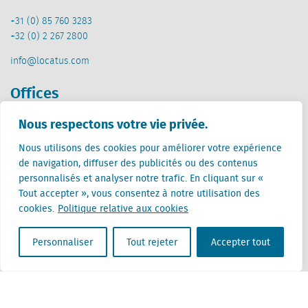
+31 (0) 85 760 3283
+32 (0) 2 267 2800
info@locatus.com
Offices
Nous respectons votre vie privée.
Pays-Bas (siège)
Creative Valley
Nous utilisons des cookies pour améliorer votre expérience
Stationsplein 32
de navigation, diffuser des publicités ou des contenus
3511 ED Utrecht
personnalisés et analyser notre trafic. En cliquant sur «
Tout accepter », vous consentez à notre utilisation des
Belgique
cookies.
Politique relative aux cookies
Rue Cantersteen 47
1000 Bruxelles
Personnaliser
Tout rejeter
Accepter tout