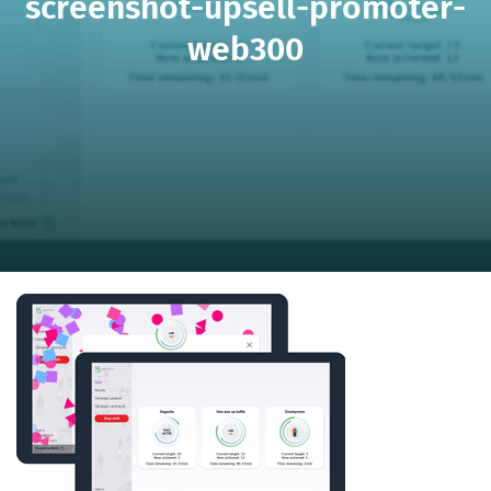
screenshot-upsell-promoter-
web300