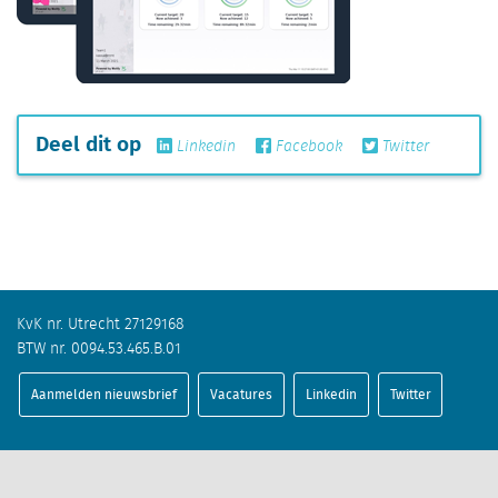
Deel dit op
Linkedin
Facebook
Twitter
KvK nr. Utrecht 27129168
BTW nr. 0094.53.465.B.01
Aanmelden nieuwsbrief
Vacatures
Linkedin
Twitter