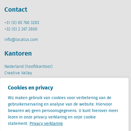
Contact
+31 (0) 85 760 3283
+32 (0) 2 267 2800
info@locatus.com
Kantoren
Nederland (hoofdkantoor)
Creative Valley
Stationsplein 32
3511 ED Utrecht
Cookies en privacy
Wij maken gebruik van cookies voor verbetering van de
België
gebruikerservaring en analyse van de website. Hiervoor
Cantersteen 47
bewaren wij geen persoonsgegevens. U kunt hierover meer
1000 Brussel
lezen in onze privacy verklaring en onze cookie
statement.
Privacy verklaring