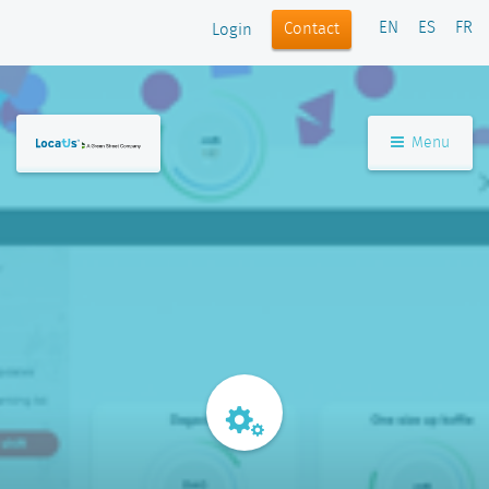
EN
ES
FR
Contact
Login
Menu