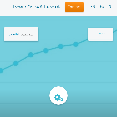
EN
ES
NL
Contact
Locatus Online & Helpdesk
Menu