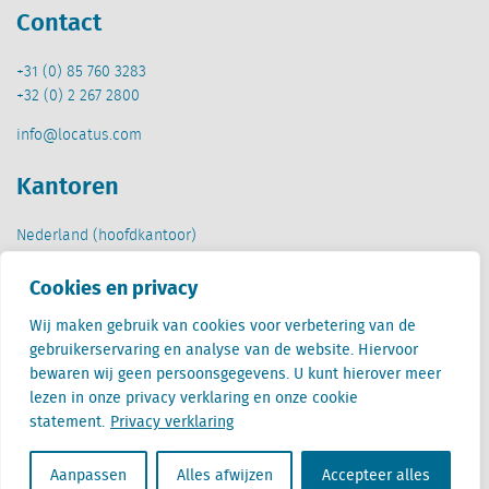
Contact
+31 (0) 85 760 3283
+32 (0) 2 267 2800
info@locatus.com
Kantoren
Nederland (hoofdkantoor)
Creative Valley
Stationsplein 32
Cookies en privacy
3511 ED Utrecht
Wij maken gebruik van cookies voor verbetering van de
gebruikerservaring en analyse van de website. Hiervoor
België
bewaren wij geen persoonsgegevens. U kunt hierover meer
Cantersteen 47
lezen in onze privacy verklaring en onze cookie
1000 Brussel
statement.
Privacy verklaring
Aanpassen
Alles afwijzen
Accepteer alles