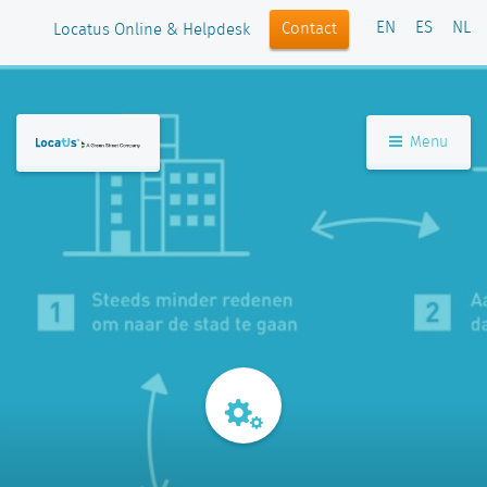
EN
ES
NL
Contact
Locatus Online & Helpdesk
Menu