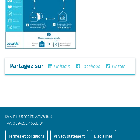
Partagez sur
Linkedin
Facebook
Twitter
KvK nr. Utrecht 27129168
TVA 0094.53.465.B.01
Termes et conditions
Privacy statement
Disclaimer