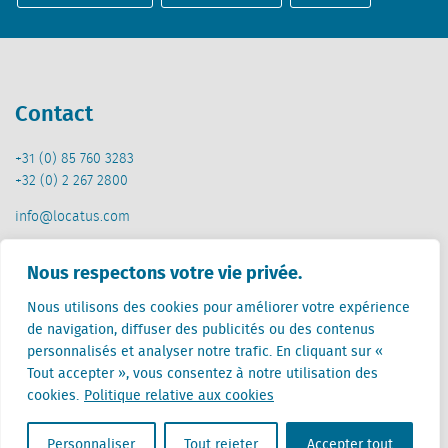
Contact
+31 (0) 85 760 3283
+32 (0) 2 267 2800
info@locatus.com
Offices
Nous respectons votre vie privée.
Nous utilisons des cookies pour améliorer votre expérience
Pays-Bas (siège)
de navigation, diffuser des publicités ou des contenus
Creative Valley
personnalisés et analyser notre trafic. En cliquant sur «
Stationsplein 32
Tout accepter », vous consentez à notre utilisation des
3511 ED Utrecht
cookies.
Politique relative aux cookies
Belgique
Rue Cantersteen 47
Personnaliser
Tout rejeter
Accepter tout