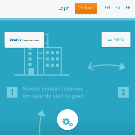
EN
ES
FR
Contact
Login
Menu