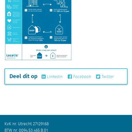
Deel dit op
Linkedin
Facebook
Twitter
KvK nr. Utrecht 27129168
BTW nr. 0094.53.465.B.01