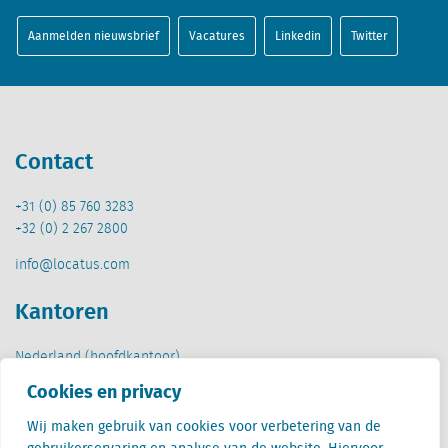
Aanmelden nieuwsbrief
Vacatures
Linkedin
Twitter
Contact
+31 (0) 85 760 3283
+32 (0) 2 267 2800
info@locatus.com
Kantoren
Nederland (hoofdkantoor)
Creative Valley
Cookies en privacy
Stationsplein 32
3511 ED Utrecht
Wij maken gebruik van cookies voor verbetering van de