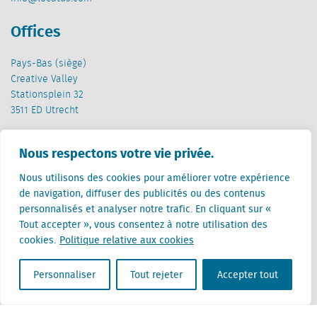
Offices
Pays-Bas (siège)
Creative Valley
Stationsplein 32
3511 ED Utrecht
Belgique
Nous respectons votre vie privée.
Rue Cantersteen 47
1000 Bruxelles
Nous utilisons des cookies pour améliorer votre expérience
de navigation, diffuser des publicités ou des contenus
personnalisés et analyser notre trafic. En cliquant sur «
Tout accepter », vous consentez à notre utilisation des
cookies.
Politique relative aux cookies
Locatus B.V. and Locatus Belgie B.V. are wholly-owned subsidiaries of Green Street
Personnaliser
Tout rejeter
Accepter tout
Advisors, LLC. While Green Street offers some regulated products and services, global
Research, Data and Analytics products along with Green Street’s global News
publications are not provided as an investment advisor nor in the capacity of a
fiduciary. The Locatus companies are not regulated Green Street businesses. Our