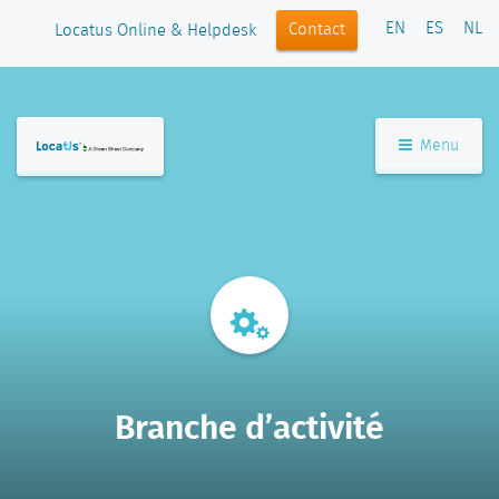
EN
ES
NL
Contact
Locatus Online & Helpdesk
Menu
Branche d’activité