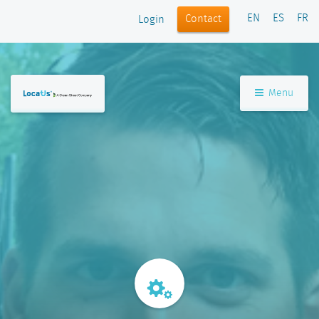
EN
ES
FR
Contact
Login
Menu