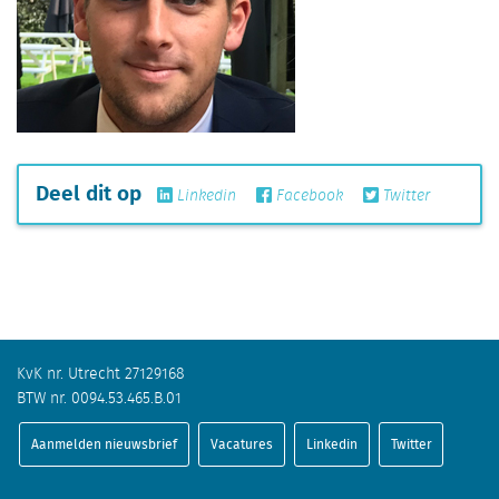
Deel dit op
Linkedin
Facebook
Twitter
KvK nr. Utrecht 27129168
BTW nr. 0094.53.465.B.01
Aanmelden nieuwsbrief
Vacatures
Linkedin
Twitter