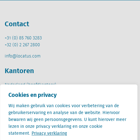
Contact
+31 (0) 85 760 3283
+32 (0) 2 267 2800
info@locatus.com
Kantoren
Nederland (hoofdkantoor)
Creative Valley
Cookies en privacy
Stationsplein 32
3511 ED Utrecht
Wij maken gebruik van cookies voor verbetering van de
gebruikerservaring en analyse van de website. Hiervoor
België
bewaren wij geen persoonsgegevens. U kunt hierover meer
Cantersteen 47
lezen in onze privacy verklaring en onze cookie
1000 Brussel
statement.
Privacy verklaring