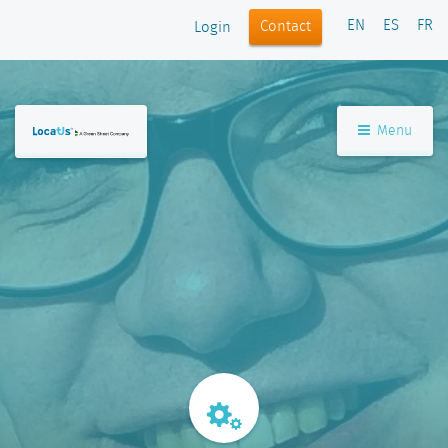
EN
ES
FR
Contact
Login
Menu