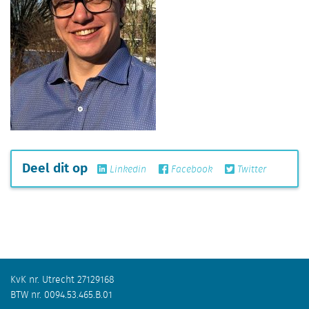
Deel dit op
Linkedin
Facebook
Twitter
KvK nr. Utrecht 27129168
BTW nr. 0094.53.465.B.01