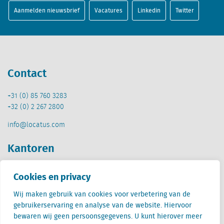
Aanmelden nieuwsbrief
Vacatures
Linkedin
Twitter
Contact
+31 (0) 85 760 3283
+32 (0) 2 267 2800
info@locatus.com
Kantoren
Nederland (hoofdkantoor)
Cookies en privacy
Creative Valley
Stationsplein 32
Wij maken gebruik van cookies voor verbetering van de
3511 ED Utrecht
gebruikerservaring en analyse van de website. Hiervoor
bewaren wij geen persoonsgegevens. U kunt hierover meer