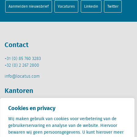
Aanmelden nieuwsbrief
Vacatures
Linkedin
Twitter
Contact
+31 (0) 85 760 3283
+32 (0) 2 267 2800
info@locatus.com
Kantoren
Nederland (hoofdkantoor)
Cookies en privacy
Creative Valley
Stationsplein 32
Wij maken gebruik van cookies voor verbetering van de
3511 ED Utrecht
gebruikerservaring en analyse van de website. Hiervoor
bewaren wij geen persoonsgegevens. U kunt hierover meer