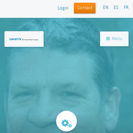
EN
ES
FR
Contact
Login
Menu