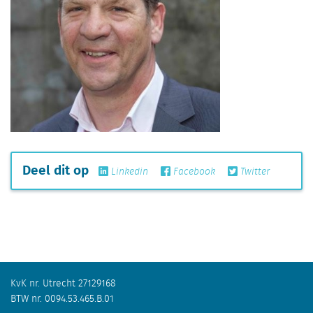
Deel dit op
Linkedin
Facebook
Twitter
KvK nr. Utrecht 27129168
BTW nr. 0094.53.465.B.01