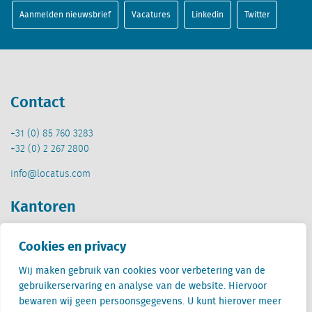
Aanmelden nieuwsbrief
Vacatures
Linkedin
Twitter
Contact
+31 (0) 85 760 3283
+32 (0) 2 267 2800
info@locatus.com
Kantoren
Nederland (hoofdkantoor)
Cookies en privacy
Creative Valley
Stationsplein 32
Wij maken gebruik van cookies voor verbetering van de
3511 ED Utrecht
gebruikerservaring en analyse van de website. Hiervoor
bewaren wij geen persoonsgegevens. U kunt hierover meer