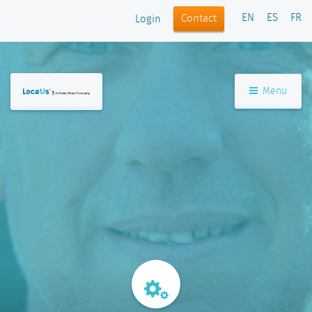
EN
ES
FR
Contact
Login
Menu