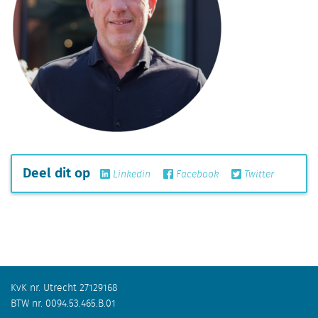
Deel dit op
Linkedin
Facebook
Twitter
KvK nr. Utrecht 27129168
BTW nr. 0094.53.465.B.01