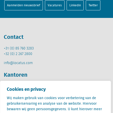
Aanmelden nieuwsbrief
Vacatures
Linkedin
Twitter
Contact
+31 (0) 85 760 3283
+32 (0) 2 267 2800
info@locatus.com
Kantoren
Nederland (hoofdkantoor)
Cookies en privacy
Creative Valley
Stationsplein 32
Wij maken gebruik van cookies voor verbetering van de
3511 ED Utrecht
gebruikerservaring en analyse van de website. Hiervoor
bewaren wij geen persoonsgegevens. U kunt hierover meer