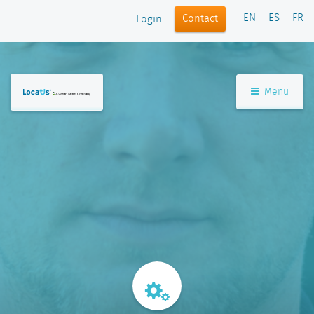
EN
ES
FR
Contact
Login
Menu