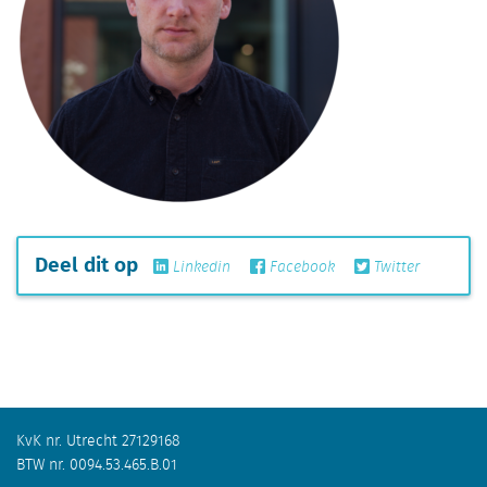
Deel dit op
Linkedin
Facebook
Twitter
KvK nr. Utrecht 27129168
BTW nr. 0094.53.465.B.01