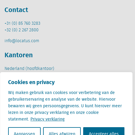
Contact
+31 (0) 85 760 3283
+32 (0) 2 267 2800
info@locatus.com
Kantoren
Nederland (hoofdkantoor)
Creative Valley
Cookies en privacy
Stationsplein 32
3511 ED Utrecht
Wij maken gebruik van cookies voor verbetering van de
gebruikerservaring en analyse van de website. Hiervoor
België
bewaren wij geen persoonsgegevens. U kunt hierover meer
Cantersteen 47
lezen in onze privacy verklaring en onze cookie
1000 Brussel
statement.
Privacy verklaring
Aanpassen
Alles afwijzen
Accepteer alles