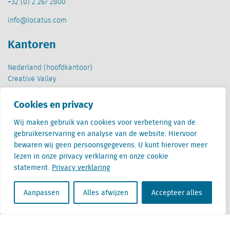
+32 (0) 2 267 2800
info@locatus.com
Kantoren
Nederland (hoofdkantoor)
Creative Valley
Stationsplein 32
3511 ED Utrecht
Cookies en privacy
Wij maken gebruik van cookies voor verbetering van de
België
gebruikerservaring en analyse van de website. Hiervoor
Cantersteen 47
bewaren wij geen persoonsgegevens. U kunt hierover meer
1000 Brussel
lezen in onze privacy verklaring en onze cookie
statement.
Privacy verklaring
Aanpassen
Alles afwijzen
Accepteer alles
Locatus B.V. and Locatus Belgie B.V. are wholly-owned subsidiaries of Green Street
Advisors, LLC. While Green Street offers some regulated products and services, global