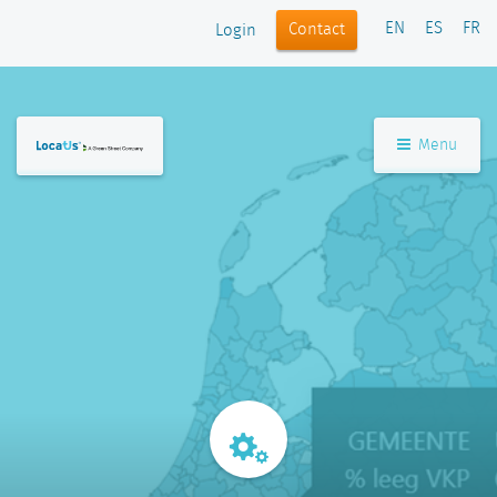
EN
ES
FR
Contact
Login
Menu