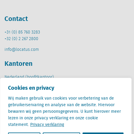
Contact
+31 (0) 85 760 3283
+32 (0) 2 267 2800
info@locatus.com
Kantoren
Nederland (hoofdkantoor)
Creative Valley
Cookies en privacy
Stationsplein 32
3511 ED Utrecht
Wij maken gebruik van cookies voor verbetering van de
gebruikerservaring en analyse van de website. Hiervoor
België
bewaren wij geen persoonsgegevens. U kunt hierover meer
Cantersteen 47
lezen in onze privacy verklaring en onze cookie
1000 Brussel
statement.
Privacy verklaring