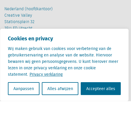
Nederland (hoofdkantoor)
Creative Valley
Stationsplein 32
3511 ED Utrecht
Cookies en privacy
België
Cantersteen 47
Wij maken gebruik van cookies voor verbetering van de
1000 Brussel
gebruikerservaring en analyse van de website. Hiervoor
bewaren wij geen persoonsgegevens. U kunt hierover meer
lezen in onze privacy verklaring en onze cookie
statement.
Privacy verklaring
Aanpassen
Alles afwijzen
Accepteer alles
Locatus B.V. and Locatus Belgie B.V. are wholly-owned subsidiaries of Green Street
Advisors, LLC. While Green Street offers some regulated products and services, global
Research, Data and Analytics products along with Green Street’s global News
publications are not provided as an investment advisor nor in the capacity of a
fiduciary. The Locatus companies are not regulated Green Street businesses. Our
global organization maintains information barriers to ensure the independence of
and distinction between our non-regulated and regulated businesses.