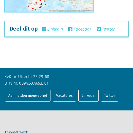
Deel dit op
Linkedin
Facebook
Twitter
KvK nr. Utrecht 27129168
BTW nr. 0094.53.465.B.01
Aanmelden nieuwsbrief
Vacatures
Linkedin
Twitter
Contact