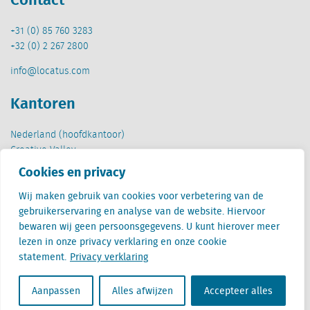
+31 (0) 85 760 3283
+32 (0) 2 267 2800
info@locatus.com
Kantoren
Nederland (hoofdkantoor)
Creative Valley
Stationsplein 32
Cookies en privacy
3511 ED Utrecht
Wij maken gebruik van cookies voor verbetering van de
België
gebruikerservaring en analyse van de website. Hiervoor
Cantersteen 47
bewaren wij geen persoonsgegevens. U kunt hierover meer
1000 Brussel
lezen in onze privacy verklaring en onze cookie
statement.
Privacy verklaring
Aanpassen
Alles afwijzen
Accepteer alles