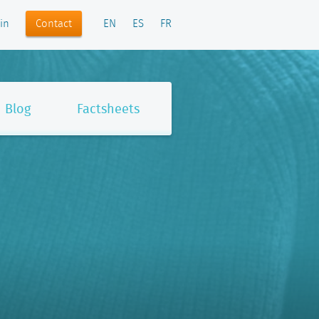
Contact
in
EN
ES
FR
Blog
Factsheets