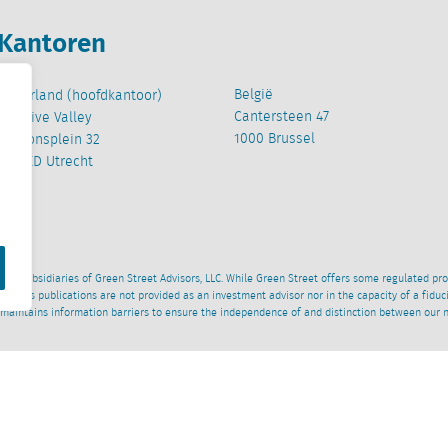
Kantoren
België
Nederland (hoofdkantoor)
Cantersteen 47
Creative Valley
1000 Brussel
Stationsplein 32
3511 ED Utrecht
wned subsidiaries of Green Street Advisors, LLC. While Green Street offers some regulated pr
al News publications are not provided as an investment advisor nor in the capacity of a fidu
 maintains information barriers to ensure the independence of and distinction between our 
Disclaimer
ESG beleid
Beleid Moderne Slavernij