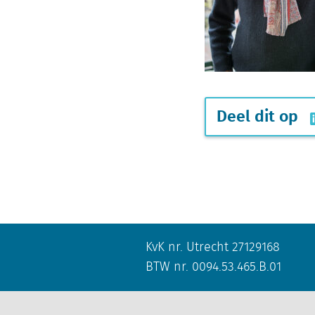
Deel dit op
KvK nr. Utrecht 27129168
BTW nr. 0094.53.465.B.01