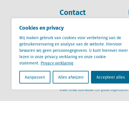
Contact
Cookies en privacy
+31 (0) 85 760 3283
+32 (0) 2 267 2800
Wij maken gebruik van cookies voor verbetering van de
gebruikerservaring en analyse van de website. Hiervoor
info@locatus.com
bewaren wij geen persoonsgegevens. U kunt hierover meer
lezen in onze privacy verklaring en onze cookie
statement.
Privacy verklaring
Aanpassen
Alles afwijzen
Accepteer alles
Locatus B.V. and Locatus Belgie B.V. are wholly-o
Analytics products along with Green Street’s glob
Green Street businesses. Our global organization
Algemene voorwaarden
Privacy verklaring