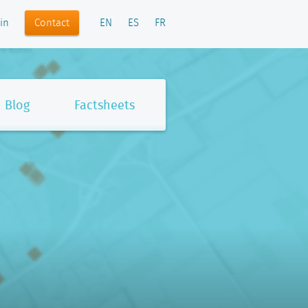
Contact
in
EN
ES
FR
Blog
Factsheets