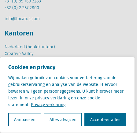
+31 (0) 85 760 3283
+32 (0) 2 267 2800
info@locatus.com
Kantoren
Nederland (hoofdkantoor)
Creative Valley
Stationsplein 32
Cookies en privacy
3511 ED Utrecht
Wij maken gebruik van cookies voor verbetering van de
België
gebruikerservaring en analyse van de website. Hiervoor
Cantersteen 47
bewaren wij geen persoonsgegevens. U kunt hierover meer
1000 Brussel
lezen in onze privacy verklaring en onze cookie
statement.
Privacy verklaring
Aanpassen
Alles afwijzen
Accepteer alles
Locatus B.V. and Locatus Belgie B.V. are wholly-owned subsidiaries of Green Street