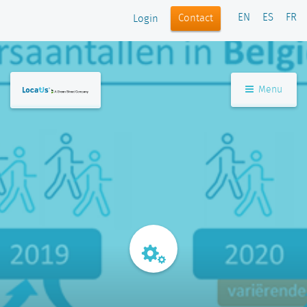
EN
ES
FR
Contact
Login
Menu