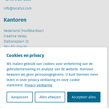
info@locatus.com
Kantoren
Nederland (hoofdkantoor)
Creative Valley
Stationsplein 32
3511 ED Utrecht
Cookies en privacy
België
Cantersteen 47
Wij maken gebruik van cookies voor verbetering van de
1000 Brussel
gebruikerservaring en analyse van de website. Hiervoor
bewaren wij geen persoonsgegevens. U kunt hierover meer
lezen in onze privacy verklaring en onze cookie
statement.
Privacy verklaring
Aanpassen
Alles afwijzen
Accepteer alles
Locatus B.V. and Locatus Belgie B.V. are wholly-owned subsidiaries of Green Street
Advisors, LLC. While Green Street offers some regulated products and services, global