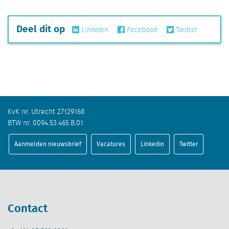
Deel dit op
Linkedin
Facebook
Twitter
KvK nr. Utrecht 27129168
BTW nr. 0094.53.465.B.01
Aanmelden nieuwsbrief
Vacatures
Linkedin
Twitter
Contact