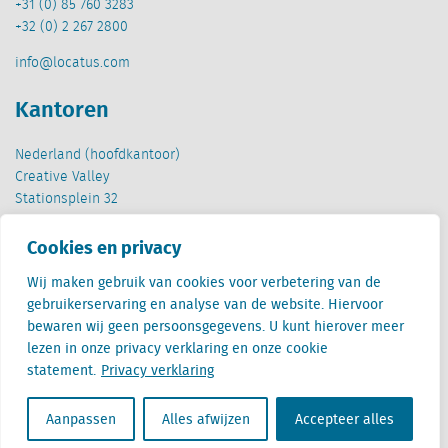
+31 (0) 85 760 3283
+32 (0) 2 267 2800
info@locatus.com
Kantoren
Nederland (hoofdkantoor)
Creative Valley
Stationsplein 32
3511 ED Utrecht
Cookies en privacy
België
Wij maken gebruik van cookies voor verbetering van de
Cantersteen 47
gebruikerservaring en analyse van de website. Hiervoor
1000 Brussel
bewaren wij geen persoonsgegevens. U kunt hierover meer
lezen in onze privacy verklaring en onze cookie
statement.
Privacy verklaring
Aanpassen
Alles afwijzen
Accepteer alles
Locatus B.V. and Locatus Belgie B.V. are wholly-owned subsidiaries of Green Street