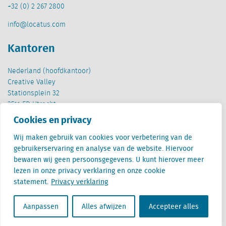
+32 (0) 2 267 2800
info@locatus.com
Kantoren
Nederland (hoofdkantoor)
Creative Valley
Stationsplein 32
3511 ED Utrecht
Cookies en privacy
België
Cantersteen 47
Wij maken gebruik van cookies voor verbetering van de
1000 Brussel
gebruikerservaring en analyse van de website. Hiervoor
bewaren wij geen persoonsgegevens. U kunt hierover meer
lezen in onze privacy verklaring en onze cookie
statement.
Privacy verklaring
Aanpassen
Alles afwijzen
Accepteer alles
Locatus B.V. and Locatus Belgie B.V. are wholly-owned subsidiaries of Green Street
Advisors, LLC. While Green Street offers some regulated products and services, global